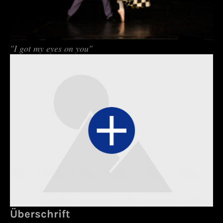
"I got my eyes on you"
Überschrift